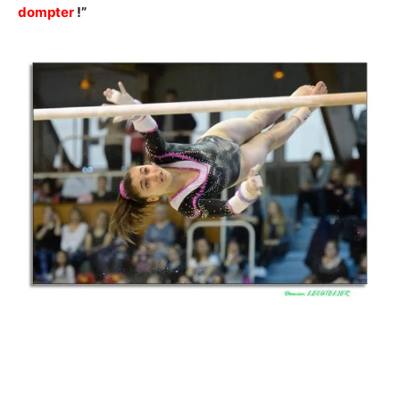
dompter
!”