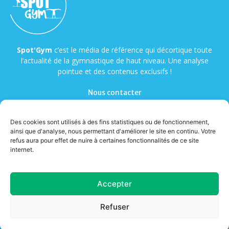
Spot'Gym
c’est le média de référence qui décortique toute
l’actualité de la gymnastique de haut niveau. Une analyse
pointue et des contenus exclusifs !
Nous contacter
Des cookies sont utilisés à des fins statistiques ou de fonctionnement,
ainsi que d'analyse, nous permettant d'améliorer le site en continu. Votre
refus aura pour effet de nuire à certaines fonctionnalités de ce site
internet.
© Copyright - Spot'Gym
Accepter
A propos
Contact
Mentions légales
Cookies
Refuser
Confidentialité
CGV