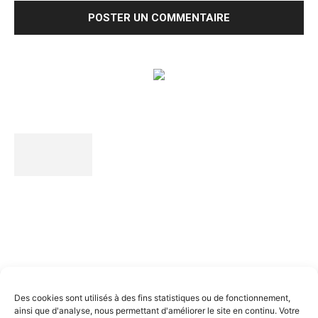
Spot'Gym
c’est le média de référence qui décortique toute
l’actualité de la gymnastique de haut niveau. Une analyse
pointue et des contenus exclusifs !
Nous contacter
Des cookies sont utilisés à des fins statistiques ou de fonctionnement,
ainsi que d'analyse, nous permettant d'améliorer le site en continu. Votre