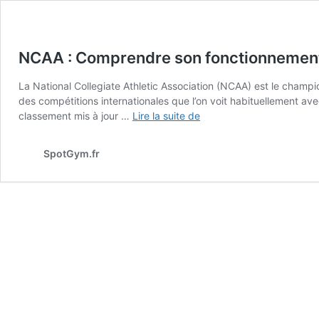
NCAA : Comprendre son fonctionnemen
La National Collegiate Athletic Association (NCAA) est le champi
des compétitions internationales que l’on voit habituellement ave
NCAA
classement mis à jour …
Lire la suite de
:
Comprendre
SpotGym.fr
son
fonctionnement
unique