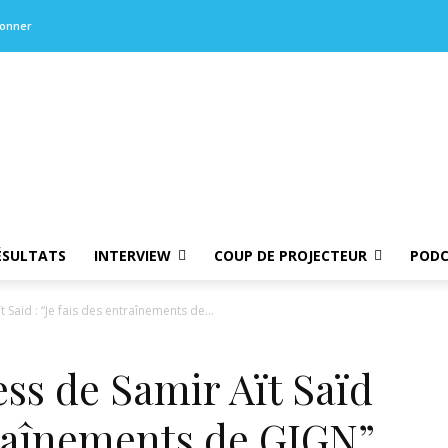
bonner
ÉSULTATS
INTERVIEW
COUP DE PROJECTEUR
PODC
 Saïd : “Je fais des entraînements de...
ess de Samir Aït Saïd
ntraînements de GIGN”