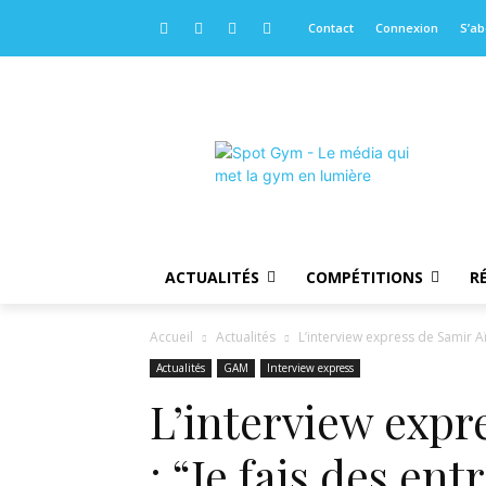
Contact
Connexion
S’a
ACTUALITÉS
COMPÉTITIONS
R
Accueil
Actualités
L’interview express de Samir Aït
Actualités
GAM
Interview express
L’interview expr
: “Je fais des e