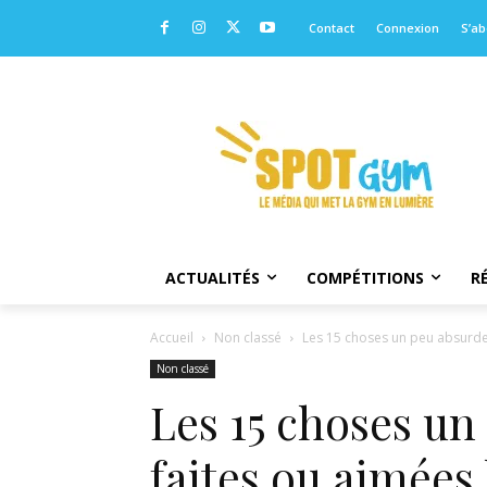
Contact
Connexion
S’a
ACTUALITÉS
COMPÉTITIONS
R
Accueil
Non classé
Les 15 choses un peu absurdes 
Non classé
Les 15 choses un
faites ou aimées 