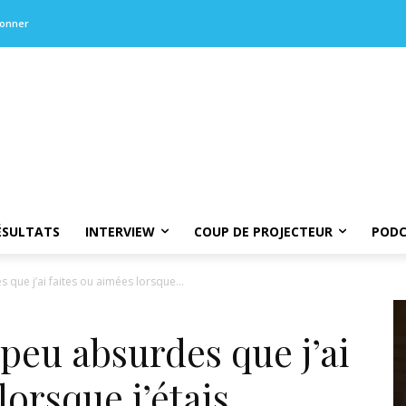
bonner
ÉSULTATS
INTERVIEW
COUP DE PROJECTEUR
PODC
que j’ai faites ou aimées lorsque...
 peu absurdes que j’ai
lorsque j’étais