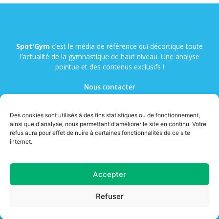
Spot'Gym
c’est le média de référence qui décortique toute
l’actualité de la gymnastique de haut niveau. Une analyse
pointue et des contenus exclusifs !
Nous contacter
Des cookies sont utilisés à des fins statistiques ou de fonctionnement,
ainsi que d'analyse, nous permettant d'améliorer le site en continu. Votre
refus aura pour effet de nuire à certaines fonctionnalités de ce site
internet.
© Copyright - Spot'Gym
Accepter
A propos
Contact
Mentions légales
Cookies
Refuser
Confidentialité
CGV