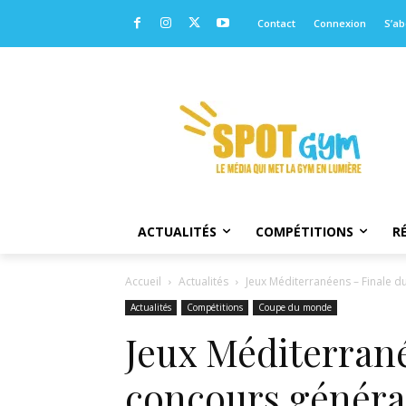
Contact
Connexion
S’a
ACTUALITÉS
COMPÉTITIONS
R
Accueil
Actualités
Jeux Méditerranéens – Finale du
Actualités
Compétitions
Coupe du monde
Jeux Méditerrané
concours général