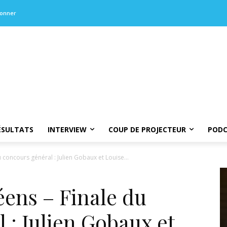
bonner
ÉSULTATS
INTERVIEW
COUP DE PROJECTEUR
PODC
 concours général : Julien Gobaux et Louise...
ens – Finale du
 : Julien Gobaux et