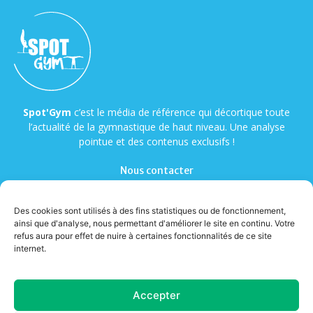
Spot'Gym
c’est le média de référence qui décortique toute
l’actualité de la gymnastique de haut niveau. Une analyse
pointue et des contenus exclusifs !
Nous contacter
Des cookies sont utilisés à des fins statistiques ou de fonctionnement,
ainsi que d'analyse, nous permettant d'améliorer le site en continu. Votre
refus aura pour effet de nuire à certaines fonctionnalités de ce site
internet.
© Copyright - Spot'Gym
Accepter
A propos
Contact
Mentions légales
Cookies