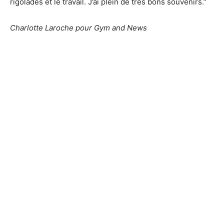
rigolades et le travail. J’ai plein de très bons souvenirs.”
Charlotte Laroche pour Gym and News