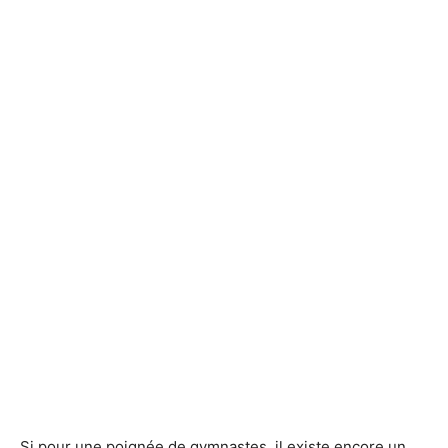
Si pour une poignée de gymnastes, il existe encore un