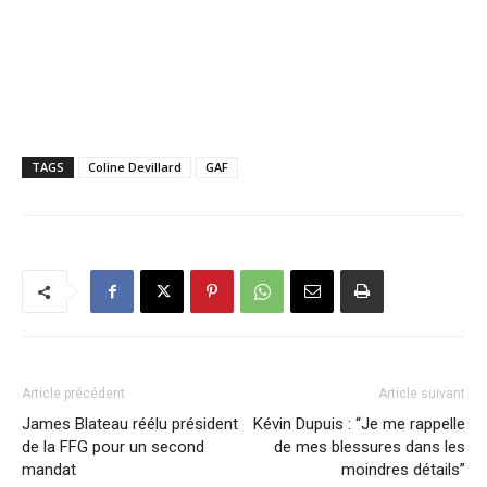
TAGS
Coline Devillard
GAF
Article précédent
Article suivant
James Blateau réélu président
Kévin Dupuis : “Je me rappelle
de la FFG pour un second
de mes blessures dans les
mandat
moindres détails”