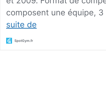
et 2009. Format de compét
composent une équipe, 3 
Championnats
suite de
du
monde
junior
SpotGym.fr
(Antalya)
:
les
informations
pratiques