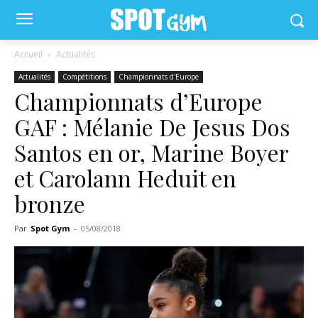
Accueil
Actualités
Actualités
Compétitions
Championnats d'Europe
Championnats d’Europe
GAF : Mélanie De Jesus Dos
Santos en or, Marine Boyer
et Carolann Heduit en
bronze
Par
Spot Gym
-
05/08/2018