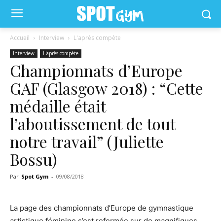
Accueil
Interview
L'après compète
Interview
L'après compète
Championnats d’Europe
GAF (Glasgow 2018) : “Cette
médaille était
l’aboutissement de tout
notre travail” (Juliette
Bossu)
Par
Spot Gym
-
09/08/2018
La page des championnats d’Europe de gymnastique
artistique féminine s’est refermée sur de magnifiques