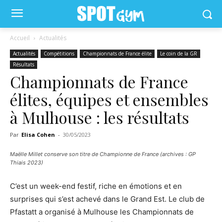
Accueil
Actualités
Actualités
Compétitions
Championnats de France élite
Le coin de la GR
Résultats
Championnats de France
élites, équipes et ensembles
à Mulhouse : les résultats
Par
Elisa Cohen
-
30/05/2023
Maëlle Millet conserve son titre de Championne de France (archives : GP
Thiais 2023)
C’est un week-end festif, riche en émotions et en
surprises qui s’est achevé dans le Grand Est. Le club de
Pfastatt a organisé à Mulhouse les Championnats de