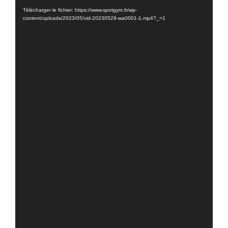
vidéo
Télécharger le fichier: https://www.spotgym.fr/wp-
content/uploads/2023/05/vid-20230529-wa0001-1.mp4?_=1