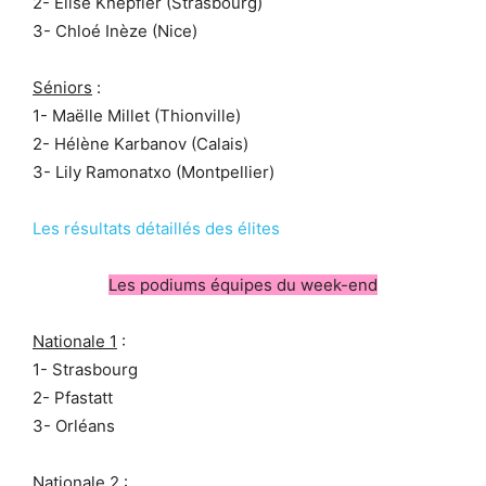
2- Elise Knepfler (Strasbourg)
3- Chloé Inèze (Nice)
Séniors
:
1- Maëlle Millet (Thionville)
2- Hélène Karbanov (Calais)
3- Lily Ramonatxo (Montpellier)
Les résultats détaillés des élites
Les podiums équipes du week-end
Nationale 1
:
1- Strasbourg
2- Pfastatt
3- Orléans
Nationale 2
: