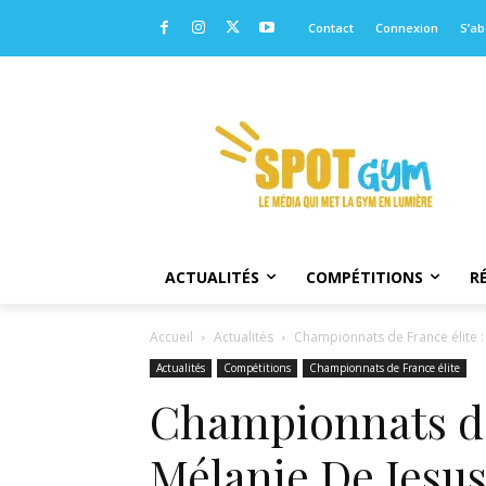
Contact
Connexion
S’a
ACTUALITÉS
COMPÉTITIONS
R
Accueil
Actualités
Championnats de France élite : 
Actualités
Compétitions
Championnats de France élite
Championnats de 
Mélanie De Jesus