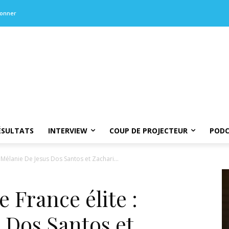
bonner
ÉSULTATS
INTERVIEW
COUP DE PROJECTEUR
PODC
Mélanie De Jesus Dos Santos et Zachari...
France élite :
 Dos Santos et