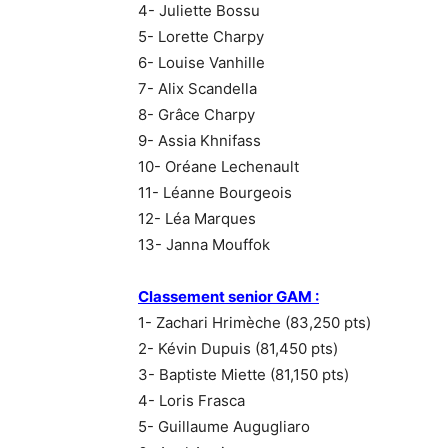
4- Juliette Bossu
5- Lorette Charpy
6- Louise Vanhille
7- Alix Scandella
8- Grâce Charpy
9- Assia Khnifass
10- Oréane Lechenault
11- Léanne Bourgeois
12- Léa Marques
13- Janna Mouffok
Classement senior GAM :
1- Zachari Hrimèche (83,250 pts)
2- Kévin Dupuis (81,450 pts)
3- Baptiste Miette (81,150 pts)
4- Loris Frasca
5- Guillaume Augugliaro