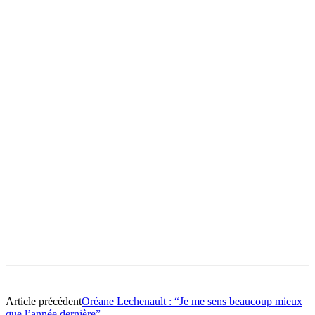
Article précédent
Oréane Lechenault : “Je me sens beaucoup mieux
que l’année dernière”