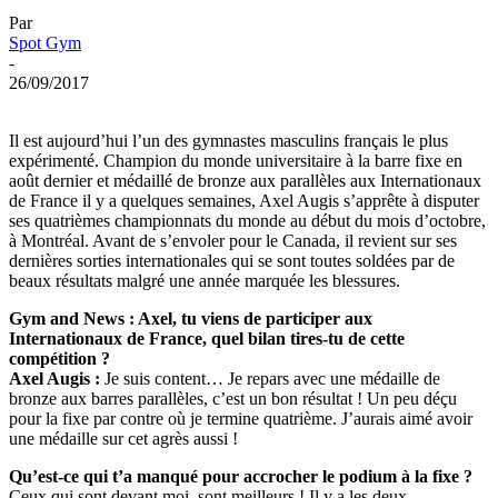
Par
Spot Gym
-
26/09/2017
Il est aujourd’hui l’un des gymnastes masculins français le plus
expérimenté. Champion du monde universitaire à la barre fixe en
août dernier et médaillé de bronze aux parallèles aux Internationaux
de France il y a quelques semaines, Axel Augis s’apprête à disputer
ses quatrièmes championnats du monde au début du mois d’octobre,
à Montréal. Avant de s’envoler pour le Canada, il revient sur ses
dernières sorties internationales qui se sont toutes soldées par de
beaux résultats malgré une année marquée les blessures.
Gym and News : Axel, tu viens de participer aux
Internationaux de France, quel bilan tires-tu de cette
compétition ?
Axel Augis :
Je suis content… Je repars avec une médaille de
bronze aux barres parallèles, c’est un bon résultat ! Un peu déçu
pour la fixe par contre où je termine quatrième. J’aurais aimé avoir
une médaille sur cet agrès aussi !
Qu’est-ce qui t’a manqué pour accrocher le podium à la fixe ?
Ceux qui sont devant moi, sont meilleurs ! Il y a les deux