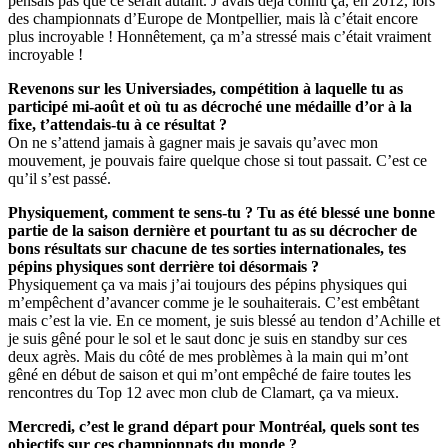
pensais pas que ce serait autant. J’avais déjà connu ça, en 2012, lors
des championnats d’Europe de Montpellier, mais là c’était encore
plus incroyable ! Honnêtement, ça m’a stressé mais c’était vraiment
incroyable !
Revenons sur les Universiades, compétition à laquelle tu as
participé mi-août et où tu as décroché une médaille d’or à la
fixe, t’attendais-tu à ce résultat ?
On ne s’attend jamais à gagner mais je savais qu’avec mon
mouvement, je pouvais faire quelque chose si tout passait. C’est ce
qu’il s’est passé.
Physiquement, comment te sens-tu ? Tu as été blessé une bonne
partie de la saison dernière et pourtant tu as su décrocher de
bons résultats sur chacune de tes sorties internationales, tes
pépins physiques sont derrière toi désormais ?
Physiquement ça va mais j’ai toujours des pépins physiques qui
m’empêchent d’avancer comme je le souhaiterais. C’est embêtant
mais c’est la vie. En ce moment, je suis blessé au tendon d’Achille et
je suis gêné pour le sol et le saut donc je suis en standby sur ces
deux agrès. Mais du côté de mes problèmes à la main qui m’ont
gêné en début de saison et qui m’ont empêché de faire toutes les
rencontres du Top 12 avec mon club de Clamart, ça va mieux.
Mercredi, c’est le grand départ pour Montréal, quels sont tes
objectifs sur ces championnats du monde ?