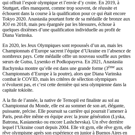
qui offrait l’espoir olympique et l’envie d’y croire. En 2019, à
Stuttgart, elles manquent, comme trop souvent, de réussite et
échouent dans la course à la qualification pour ce qui était encore
Tokyo 2020. Anastasiia pourtant forte de sa médaille de bronze aux
JOJ en 2018, mais peu épargnée par les blessures, échoue à
quelques dixièmes d’une qualification individuelle au profit de
Diana Varinska.
En 2020, les Jeux Olympiques sont repoussés d’un an, mais les
Championnats d’Europe sacrent l’équipe d’Ukraine en l’absence de
nombreux pays. Cette médaille offre un nouveau souffle aux petites
sœurs de Gutsu, Lysenko et Podkopayeva. En 2021, Anastasiia
ème
Bachynska montre qu’elle est dans une grande forme (3
aux
Championnats d’Europe à la poutre), alors que Diana Varinska
combat le COVID, mais les critères de sélection olympiques
n’évoluent pas, et c’est cette dernière qui sera olympienne dans la
capitale tokioïte.
A la fin de l’année, la native de Ternopil est finaliste au sol au
Championnat du Monde, elle est au sommet de son art, élégante,
puissante, précise. Elle poursuit sa carrière qui pourrait l’amener à
Paris, peut-être même en équipe avec la jeune génération (Lyska,
Batrona, Kasianenko ou encore Lashchevska). Un rêve derrière
lequel l’Ukraine court depuis 2004. Elle vit gym, elle rêve gym, elle
rêve olympisme après son expérience en junior à Buenos Aires en