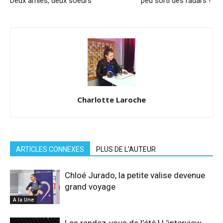
Deux amies, deux soeurs
peu sorti des radars !”
Charlotte Laroche
ARTICLES CONNEXES
PLUS DE L'AUTEUR
Chloé Jurado, la petite valise devenue
grand voyage
A la Une